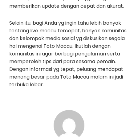
memberikan update dengan cepat dan akurat.
Selain itu, bagi Anda yg ingin tahu lebih banyak
tentang live macau tercepat, banyak komunitas
dan kelompok media sosial yg diskusikan segala
hal mengenai Toto Macau. Ikutlah dengan
komunitas ini agar berbagi pengalaman serta
memperoleh tips dari para sesama pemain.
Dengan informasi yg tepat, peluang mendapat
menang besar pada Toto Macau malam ini jadi
terbuka lebar.