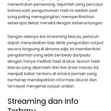
menentukan pemenang. Sejumlah yang percaya
bahwa saat pengumuman hasil ini adalah saat
yang paling menegangkan, memperlihatkan
seberapa dekat mereka dengan keberuntungan.
Dengan adanya live streaming Macau, petaruh
dapat menyaksikan tiap detik pengundian output
secara langsung di dimana saja. Ini memberikan
pengalaman yang lebih berbeda daripada
dengan hanya melihat hasil di situs. Nomor hasil
Macau yang diperoleh dari live draw macau 4d
menjadi kabar terbaru di antara pemain yang
berharap mendapatkan informasi akurat dan
tercepat mengenai output undian.
Streaming dan Info