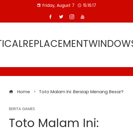
Skip
Friday, August 7
15:16:18
to
content
TICALREPLACEMENTWINDOW
Home
Toto Malam Ini: Bersiap Menang Besar?
BERITA GAMES
Toto Malam Ini: