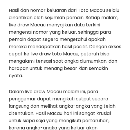
Hasil dan nomor keluaran dari Toto Macau selalu
dinantikan oleh sejumlah pemain. Setiap malam,
live draw Macau menyajikan data terkini
mengenai nomor yang keluar, sehingga para
pemain dapat segera mengetahui apakah
mereka mendapatkan hasil positif. Dengan akses
cepat ke live draw toto Macau, petaruh bisa
mengalami tensasi saat angka diumumkan, dan
harapan untuk menang besar kian semakin
nyata.
Dalam live draw Macau malam ini, para
penggemar dapat mengikuti output secara
langsung dan melihat angka-angka yang telah
ditentukan. Hasil Macau hari ini sangat krusial
untuk siapa saja yang mengikuti pertaruhan,
karena angka-angka yang keluar akan