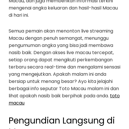
Macau, dan juga memberikan informasi terkini
mengenai angka keluaran dan hasil-hasil Macau
di hari ini.
Semua pemain akan menonton live streaming
Macau dengan penuh semangat, menunggu
pengumuman angka yang bisa jadi membawa
nasib baik. Dengan akses live macau tercepat,
setiap orang dapat mengikuti perkembangan
terbaru secara real-time dan mengalami sensasi
yang mengejutkan. Apakah malam ini anda
bersiap untuk menang besar? Ayo kita jelajahi
berbagai info seputar Toto Macau malam ini dan
lihat apakah nasib baik berpihak pada anda.
toto
macau
Pengundian Langsung di