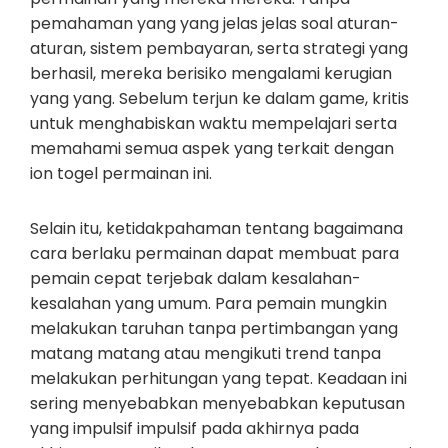
pemahaman yang yang jelas jelas soal aturan-
aturan, sistem pembayaran, serta strategi yang
berhasil, mereka berisiko mengalami kerugian
yang yang. Sebelum terjun ke dalam game, kritis
untuk menghabiskan waktu mempelajari serta
memahami semua aspek yang terkait dengan
ion togel permainan ini.
Selain itu, ketidakpahaman tentang bagaimana
cara berlaku permainan dapat membuat para
pemain cepat terjebak dalam kesalahan-
kesalahan yang umum. Para pemain mungkin
melakukan taruhan tanpa pertimbangan yang
matang matang atau mengikuti trend tanpa
melakukan perhitungan yang tepat. Keadaan ini
sering menyebabkan menyebabkan keputusan
yang impulsif impulsif pada akhirnya pada