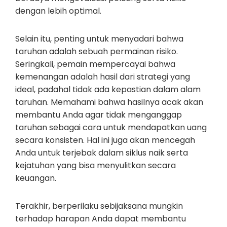
dengan lebih optimal.
Selain itu, penting untuk menyadari bahwa
taruhan adalah sebuah permainan risiko.
Seringkali, pemain mempercayai bahwa
kemenangan adalah hasil dari strategi yang
ideal, padahal tidak ada kepastian dalam alam
taruhan. Memahami bahwa hasilnya acak akan
membantu Anda agar tidak menganggap
taruhan sebagai cara untuk mendapatkan uang
secara konsisten. Hal ini juga akan mencegah
Anda untuk terjebak dalam siklus naik serta
kejatuhan yang bisa menyulitkan secara
keuangan.
Terakhir, berperilaku sebijaksana mungkin
terhadap harapan Anda dapat membantu