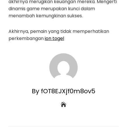
akhirnya merugikan keuangan mereka. Mengerti
dinamis game merupakan kunci dalam
menambah kemungkinan sukses.
Akhirnya, pemain yang tidak memperhatikan
perkembangan
ion togel
By fOT8EJXjf0m8ov5