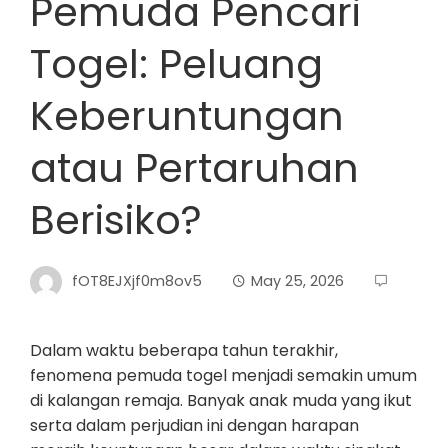
Pemuda Pencari
Togel: Peluang
Keberuntungan
atau Pertaruhan
Berisiko?
fOT8EJXjf0m8ov5
May 25, 2026
Dalam waktu beberapa tahun terakhir,
fenomena pemuda togel menjadi semakin umum
di kalangan remaja. Banyak anak muda yang ikut
serta dalam perjudian ini dengan harapan