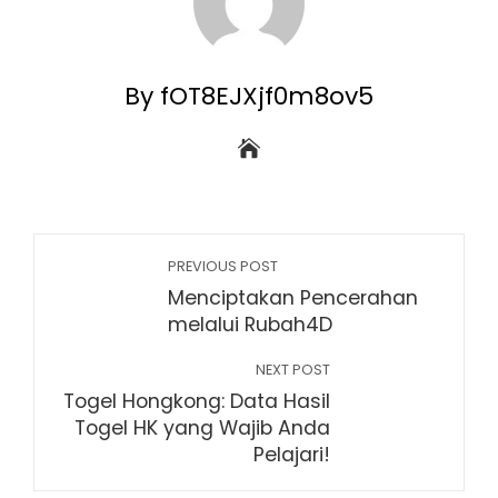
By fOT8EJXjf0m8ov5
PREVIOUS POST
Menciptakan Pencerahan
melalui Rubah4D
NEXT POST
Togel Hongkong: Data Hasil
Togel HK yang Wajib Anda
Pelajari!