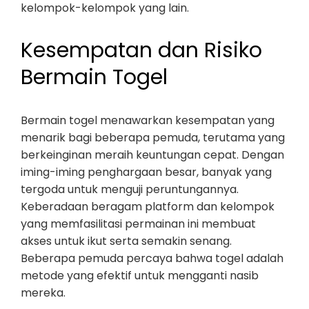
kelompok-kelompok yang lain.
Kesempatan dan Risiko
Bermain Togel
Bermain togel menawarkan kesempatan yang
menarik bagi beberapa pemuda, terutama yang
berkeinginan meraih keuntungan cepat. Dengan
iming-iming penghargaan besar, banyak yang
tergoda untuk menguji peruntungannya.
Keberadaan beragam platform dan kelompok
yang memfasilitasi permainan ini membuat
akses untuk ikut serta semakin senang.
Beberapa pemuda percaya bahwa togel adalah
metode yang efektif untuk mengganti nasib
mereka.