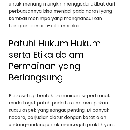
untuk menang mungkin menggoda, akibat dari
perbuatannya bisa menjadi pada narasi yang
kembali menimpa yang menghancurkan
harapan dan cita-cita mereka.
Patuhi Hukum Hukum
serta Etika dalam
Permainan yang
Berlangsung
Pada setiap bentuk permainan, seperti anak
muda togel, patuh pada hukum merupakan
suatu aspek yang sangat penting. Di banyak
negara, perjudian diatur dengan ketat oleh
undang-undang untuk mencegah praktik yang