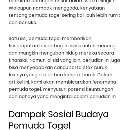
meraih keuntungan besar dalam waktu singkat.
Walaupun nampak menggoda, kenyataan
tentang pemuda togel sering kali jauh lebih rumit
dan berisiko.
Satu sisi, pemuda togel memberikan
kesempatan besar bagi individu untuk menang
dan mungkin mengubah hidup mereka secara
finansial. Namun, di sisi yang lain, perjudian ini juga
bisa menyebabkan candu serta efek buruk
lainnya yang dapat berdampak buruk. Dalam
artikel ini, kami akan membicarakan fenomena
pemuda togel, menyusuri potensi keuntungan
dan bahaya yang mengintai dalam perjudian ini.
Dampak Sosial Budaya
Pemuda Togel