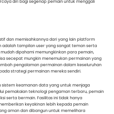
caya diri bagi segenap pemain untuk menggali
ovatif dan memisahkannya dari yang lain platform
an adalah tampilan user yang sangat teman serta
g mudah dipahami memungkinkan para pemain,
isa secepat mungkin menemukan permainan yang
enambah pengalaman permainan dalam keseluruhan
ada strategi permainan mereka sendiri.
atu sistem keamanan data yang untuk menjaga
lui pemakaian teknologi pengaman terbaru, pemain
 serta bermain. Fasilitas ini tidak hanya
emberikan keyakinan lebih kepada pemain
ang aman dan dibangun untuk memelihara