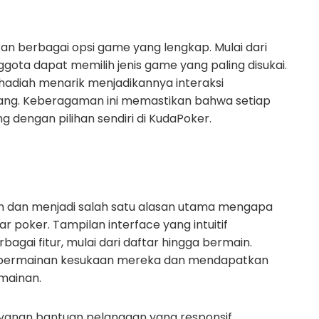
n berbagai opsi game yang lengkap. Mulai dari
gota dapat memilih jenis game yang paling disukai.
n hadiah menarik menjadikannya interaksi
tang. Keberagaman ini memastikan bahwa setiap
dengan pilihan sendiri di KudaPoker.
 dan menjadi salah satu alasan utama mengapa
r poker. Tampilan interface yang intuitif
ai fitur, mulai dari daftar hingga bermain.
permainan kesukaan mereka dan mendapatkan
rmainan.
layanan bantuan pelanggan yang responsif.