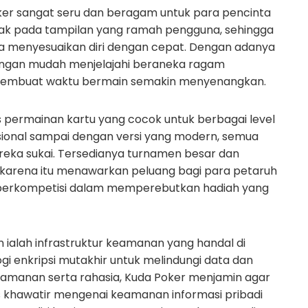
er sangat seru dan beragam untuk para pencinta
tak pada tampilan yang ramah pengguna, sehingga
a menyesuaikan diri dengan cepat. Dengan adanya
 dengan mudah menjelajahi beraneka ragam
membuat waktu bermain semakin menyenangkan.
s permainan kartu yang cocok untuk berbagai level
isional sampai dengan versi yang modern, semua
eka sukai. Tersedianya turnamen besar dan
, karena itu menawarkan peluang bagi para petaruh
berkompetisi dalam memperebutkan hadiah yang
n ialah infrastruktur keamanan yang handal di
i enkripsi mutakhir untuk melindungi data dan
amanan serta rahasia, Kuda Poker menjamin agar
 khawatir mengenai keamanan informasi pribadi