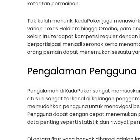
ketaatan permainan.
Tak kalah menarik, KudaPoker juga menawarka
varian Texas Hold’em hingga Omaha, para ang
Selain itu, terdapat kompetisi reguler denga
berpartisipasi menjadi seronok serta menan
orang pemain dapat menemukan sesuatu yang 
Pengalaman Pengguna
Pengalaman di KudaPoker sangat memuaskan
situs ini sangat terkenal di kalangan penggema
memudahkan pengguna untuk menavigasi berbag
Pengguna dapat dengan cepat menemukan 
data penting seperti statistik dan riwayat pe
Di antara fitur yang banyak dihargai adalah 