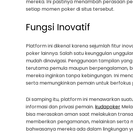
mereka. Ini pastinya menambah perasaan per
setiap momen poker di situs tersebut.
Fungsi Inovatif
Platform ini dikenal karena sejumlah fitur in
poker lainnya. Salah satu keunggulan unggul
mudah dinavigasi. Penggunaan tampilan yan
terutama pemula maupun berpengalaman, b
mereka inginkan tanpa kebingungan. Ini m
serta memungkinkan pemain untuk berfokus p
Di samping itu, platform ini menawarkan su
informasi dan privasi pemain.
kudapoker
Mela
bisa merasakan aman saat melakukan transaksi
memberikan pengamanan, melainkan serta m
bahwasanya mereka ada dalam lingkungan y