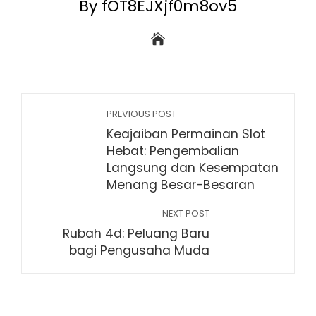
By fOT8EJXjf0m8ov5
PREVIOUS POST
Keajaiban Permainan Slot
Hebat: Pengembalian
Langsung dan Kesempatan
Menang Besar-Besaran
NEXT POST
Rubah 4d: Peluang Baru
bagi Pengusaha Muda