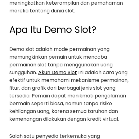
meningkatkan keterampilan dan pemahaman
mereka tentang dunia slot.
Apa Itu Demo Slot?
Demo slot adalah mode permainan yang
memungkinkan pemain untuk mencoba
permainan slot tanpa menggunakan uang
sungguhan.
Akun Demo Slot
Ini adalah cara yang
efektif untuk memahami mekanisme permainan,
fitur, dan grafik dari berbagai jenis slot yang
tersedia. Pemain dapat menikmati pengalaman
bermain seperti biasa, namun tanpa risiko
kehilangan uang, karena semua taruhan dan
kemenangan dilakukan dengan kredit virtual.
Salah satu penyedia terkemuka yang