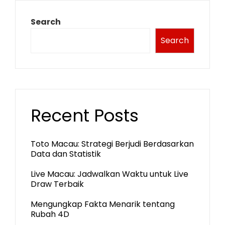
Search
Search
Recent Posts
Toto Macau: Strategi Berjudi Berdasarkan
Data dan Statistik
Live Macau: Jadwalkan Waktu untuk Live
Draw Terbaik
Mengungkap Fakta Menarik tentang
Rubah 4D