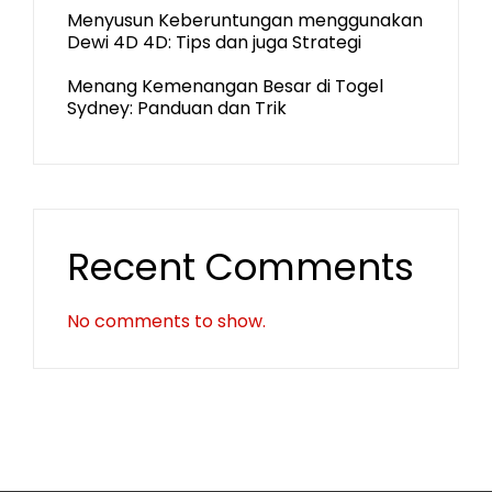
Menyusun Keberuntungan menggunakan
Dewi 4D 4D: Tips dan juga Strategi
Menang Kemenangan Besar di Togel
Sydney: Panduan dan Trik
Recent Comments
No comments to show.