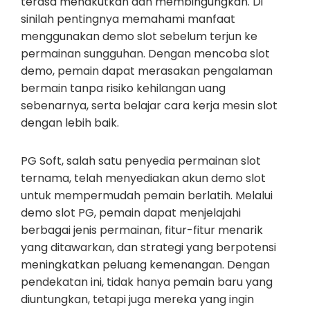
terasa menakutkan dan membingungkan. Di
sinilah pentingnya memahami manfaat
menggunakan demo slot sebelum terjun ke
permainan sungguhan. Dengan mencoba slot
demo, pemain dapat merasakan pengalaman
bermain tanpa risiko kehilangan uang
sebenarnya, serta belajar cara kerja mesin slot
dengan lebih baik.
PG Soft, salah satu penyedia permainan slot
ternama, telah menyediakan akun demo slot
untuk mempermudah pemain berlatih. Melalui
demo slot PG, pemain dapat menjelajahi
berbagai jenis permainan, fitur-fitur menarik
yang ditawarkan, dan strategi yang berpotensi
meningkatkan peluang kemenangan. Dengan
pendekatan ini, tidak hanya pemain baru yang
diuntungkan, tetapi juga mereka yang ingin