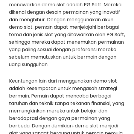
menawarkan demo slot adalah PG Soft. Mereka
dikenal dengan desain permainan yang inovatif
dan menghibur. Dengan menggunakan akun
demo slot, pemain dapat menjelajahi berbagai
tema dan jenis slot yang ditawarkan oleh PG Soft,
sehingga mereka dapat menemukan permainan
yang paling sesuai dengan preferensi mereka
sebelum memutuskan untuk bermain dengan
uang sungguhan.
Keuntungan lain dari menggunakan demo slot
adalah kesempatan untuk mengasah strategi
bermain. Pemain dapat mencoba berbagai
taruhan dan teknik tanpa tekanan finansial, yang
memungkinkan mereka untuk belajar dan
beradaptasi dengan gaya permainan yang
berbeda. Dengan demikian, demo slot menjadi
alat yang sangat berguna untuk pemain pemula