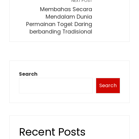
NEXT POST
Membahas Secara
Mendalam Dunia
Permainan Togel: Daring
berbanding Tradisional
Search
Search
Recent Posts