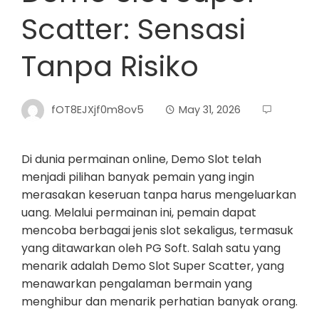
Scatter: Sensasi
Tanpa Risiko
fOT8EJXjf0m8ov5
May 31, 2026
Di dunia permainan online, Demo Slot telah
menjadi pilihan banyak pemain yang ingin
merasakan keseruan tanpa harus mengeluarkan
uang. Melalui permainan ini, pemain dapat
mencoba berbagai jenis slot sekaligus, termasuk
yang ditawarkan oleh PG Soft. Salah satu yang
menarik adalah Demo Slot Super Scatter, yang
menawarkan pengalaman bermain yang
menghibur dan menarik perhatian banyak orang.