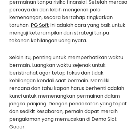
permainan tanpa risiko finansial. Setelah merasa
percaya diri dan lebih mengenali pola
kemenangan, secara bertahap tingkatkan
taruhan.
PG Soft
Ini adalah cara yang baik untuk
menguji keterampilan dan strategi tanpa
tekanan kehilangan uang nyata.
Selain itu, penting untuk memperhatikan waktu
bermain. Luangkan waktu sejenak untuk
beristirahat agar tetap fokus dan tidak
kehilangan kendali saat bermain. Memiliki
rencana dan tahu kapan harus berhenti adalah
kunci untuk memenangkan permainan dalam
jangka panjang. Dengan pendekatan yang tepat
dan sedikit kesabaran, pemain dapat meraih
pengalaman yang memuaskan di Demo Slot
Gacor.