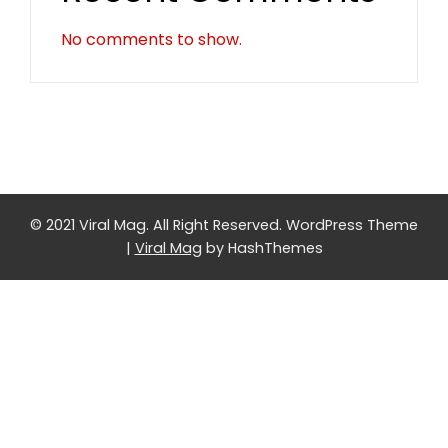
No comments to show.
© 2021 Viral Mag. All Right Reserved.
WordPress Theme
|
Viral Mag
by HashThemes