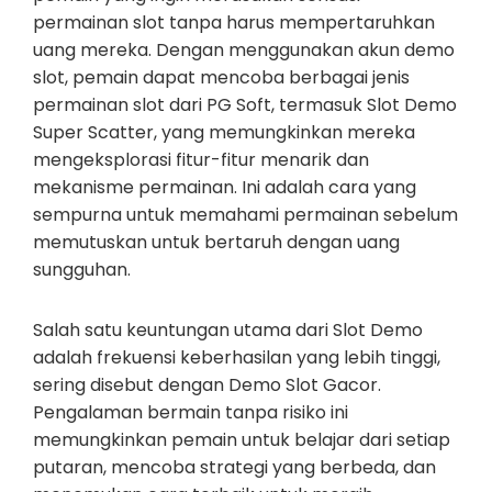
permainan slot tanpa harus mempertaruhkan
uang mereka. Dengan menggunakan akun demo
slot, pemain dapat mencoba berbagai jenis
permainan slot dari PG Soft, termasuk Slot Demo
Super Scatter, yang memungkinkan mereka
mengeksplorasi fitur-fitur menarik dan
mekanisme permainan. Ini adalah cara yang
sempurna untuk memahami permainan sebelum
memutuskan untuk bertaruh dengan uang
sungguhan.
Salah satu keuntungan utama dari Slot Demo
adalah frekuensi keberhasilan yang lebih tinggi,
sering disebut dengan Demo Slot Gacor.
Pengalaman bermain tanpa risiko ini
memungkinkan pemain untuk belajar dari setiap
putaran, mencoba strategi yang berbeda, dan