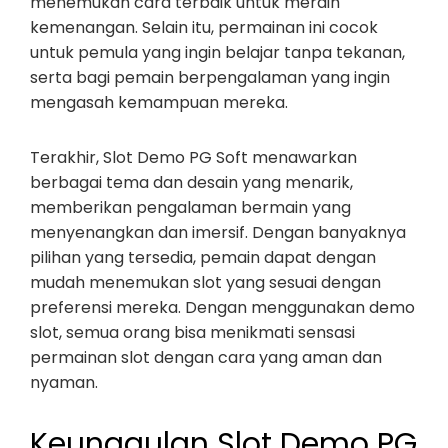
menemukan cara terbaik untuk meraih
kemenangan. Selain itu, permainan ini cocok
untuk pemula yang ingin belajar tanpa tekanan,
serta bagi pemain berpengalaman yang ingin
mengasah kemampuan mereka.
Terakhir, Slot Demo PG Soft menawarkan
berbagai tema dan desain yang menarik,
memberikan pengalaman bermain yang
menyenangkan dan imersif. Dengan banyaknya
pilihan yang tersedia, pemain dapat dengan
mudah menemukan slot yang sesuai dengan
preferensi mereka. Dengan menggunakan demo
slot, semua orang bisa menikmati sensasi
permainan slot dengan cara yang aman dan
nyaman.
Keunggulan Slot Demo PG