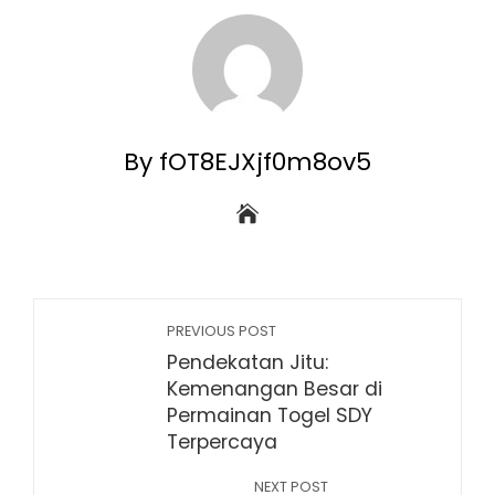
By fOT8EJXjf0m8ov5
PREVIOUS POST
Pendekatan Jitu:
Kemenangan Besar di
Permainan Togel SDY
Terpercaya
NEXT POST