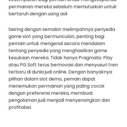
permainan mereka sebelum memutuskan untuk
bertaruh dengan uang asli.
Seiring dengan semakin melimpahnya penyedia
game slot yang bermunculan, penting bagi
pemain untuk mengenal secara mendalam
tentang penyedia yang menghasilkan game
kesukaan mereka. Tidak hanya Pragmatic Play
atau PG Soft terus berinovasi dan menyusuri tren
terbaru di dunia judi online. Dengan banyaknya
pilihan dalam slot demo, pemain dapat
menemukan permainan yang paling cocok
dengan preferensi mereka, membuat
pengalaman judi menjadi menyenangkan dan
profitabel.