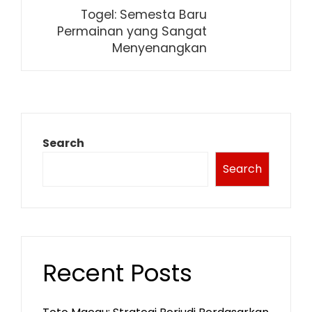
Togel: Semesta Baru
Permainan yang Sangat
Menyenangkan
Search
Search
Recent Posts