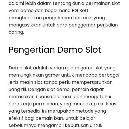
dalami lebih dalam tentang dunia permainan slot
versi demo dan bagaimana PG Soft
menghadirkan pengalaman bermain yang
mengasyikkan untuk para penggemar perjudian
daring.
Pengertian Demo Slot
Demo slot adalah varian uji dari game slot yang
memungkinkan gamer untuk mencoba berbagai
jenis mesin slot tanpa perlu mempertaruhkan
uang riil. Dengan slot demo, pemain dapat
merasakan nuansa bermain dan mengetahui
cara kerja permainan, yang mencakup ciri khas
yang tersedia. Ini merupakan metode yang
efektif bagi pemain baru untuk belajar
sebelumnya mengambil keputusan untuk