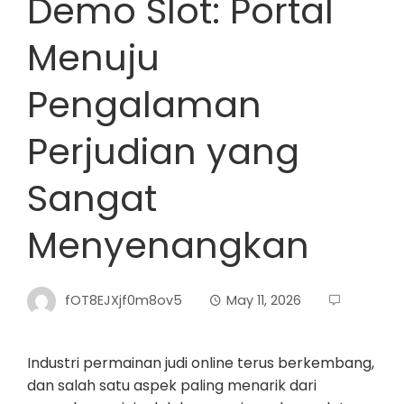
Demo Slot: Portal
Menuju
Pengalaman
Perjudian yang
Sangat
Menyenangkan
fOT8EJXjf0m8ov5
May 11, 2026
Industri permainan judi online terus berkembang,
dan salah satu aspek paling menarik dari