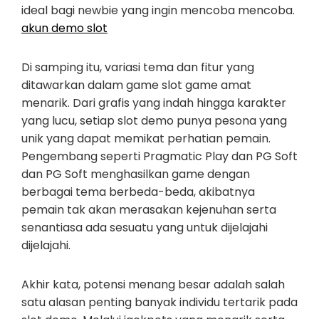
ideal bagi newbie yang ingin mencoba mencoba.
akun demo slot
Di samping itu, variasi tema dan fitur yang
ditawarkan dalam game slot game amat
menarik. Dari grafis yang indah hingga karakter
yang lucu, setiap slot demo punya pesona yang
unik yang dapat memikat perhatian pemain.
Pengembang seperti Pragmatic Play dan PG Soft
dan PG Soft menghasilkan game dengan
berbagai tema berbeda-beda, akibatnya
pemain tak akan merasakan kejenuhan serta
senantiasa ada sesuatu yang untuk dijelajahi
dijelajahi.
Akhir kata, potensi menang besar adalah salah
satu alasan penting banyak individu tertarik pada