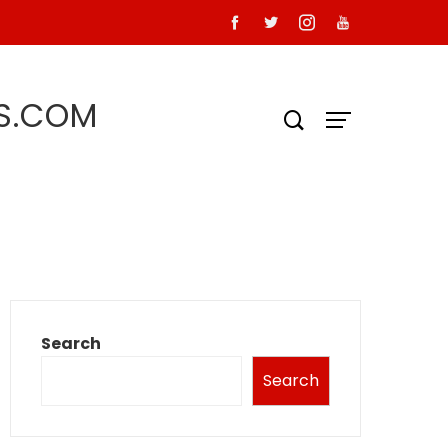
S.COM
Search
Search