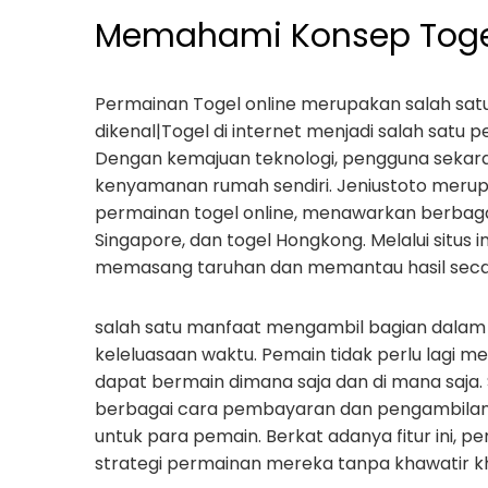
Memahami Konsep Togel
Permainan Togel online merupakan salah sat
dikenal|Togel di internet menjadi salah satu 
Dengan kemajuan teknologi, pengguna sekara
kenyamanan rumah sendiri. Jeniustoto merup
permainan togel online, menawarkan berbagai
Singapore, dan togel Hongkong. Melalui situs
memasang taruhan dan memantau hasil seca
salah satu manfaat mengambil bagian dalam 
keleluasaan waktu. Pemain tidak perlu lagi 
dapat bermain dimana saja dan di mana saja. S
berbagai cara pembayaran dan pengambila
untuk para pemain. Berkat adanya fitur ini, 
strategi permainan mereka tanpa khawatir kh