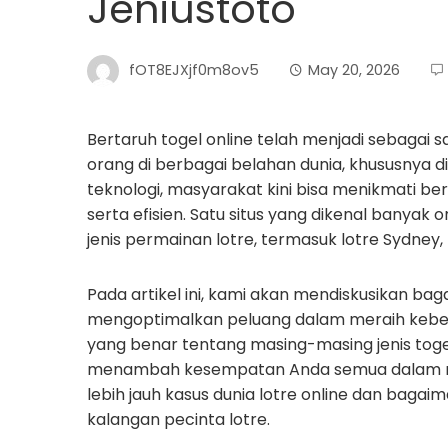
Jeniustoto
fOT8EJXjf0m8ov5
May 20, 2026
Bertaruh togel online telah menjadi sebagai
orang di berbagai belahan dunia, khususnya d
teknologi, masyarakat kini bisa menikmati ber
serta efisien. Satu situs yang dikenal banyak
jenis permainan lotre, termasuk lotre Sydney,
Pada artikel ini, kami akan mendiskusikan b
mengoptimalkan peluang dalam meraih keber
yang benar tentang masing-masing jenis togel
menambah kesempatan Anda semua dalam men
lebih jauh kasus dunia lotre online dan bagaim
kalangan pecinta lotre.