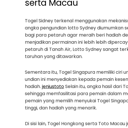
serta Macau
Togel Sidney terkenal menggunakan mekanisme
angka pengundian lotto Sydney diumumkan se
bagi para petaruh agar meraih beri hadiah de
menjadikan permainan ini lebih lebih diperca
petaruh di Tanah Air, Lotto Sydney sangat te
taruhan yang ditawarkan.
Sementara itu, Togel Singapura memiliki ciri 
undian ini menyediakan kepada pemain kese
hadiah.
jeniustoto
Selain itu, angka hasil dari
sehingga memfasilitasi para pemain dalam 
pemain yang memilih menyukai Togel Singapor
tinggi, dan hadiah yang menarik.
Di sisi lain, Togel Hongkong serta Toto Macau