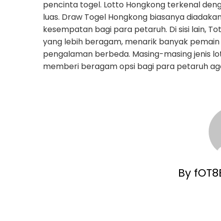
pencinta togel. Lotto Hongkong terkenal de
luas. Draw Togel Hongkong biasanya diadakan
kesempatan bagi para petaruh. Di sisi lain,
yang lebih beragam, menarik banyak pemai
pengalaman berbeda. Masing-masing jenis lotto 
memberi beragam opsi bagi para petaruh aga
By fOT