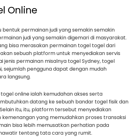
 Online
u bentuk permainan judi yang semakin semakin
permainan judi yang semakin digemari di masyarakat.
ng bisa merasakan permainan togel togel dari
akan sebuah platform untuk menyediakan servis
 jenis permainan misalnya togel Sydney, togel
 ini, sejumlah pengguna dapat dengan mudah
ra langsung.
togel online ialah kemudahan akses serta
membutuhkan datang ke sebuah bandar togel fisik dan
elain itu, itu, platform tersebut menyediakan
n kemenangan yang memudahkan proses transaksi
pemain bisa lebih memusatkan perhatian pada
awatir tentang tata cara yang rumit.