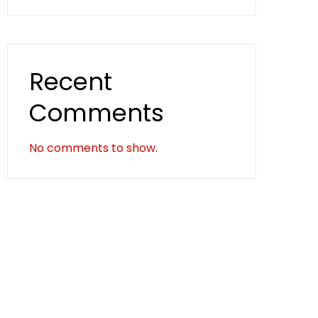
Recent
Comments
No comments to show.