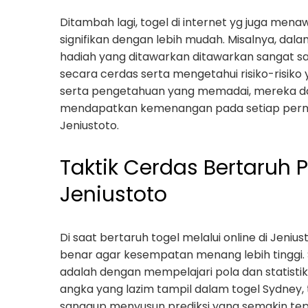
Ditambah lagi, togel di internet yg juga m
signifikan dengan lebih mudah. Misalnya, dal
hadiah yang ditawarkan ditawarkan sangat s
secara cerdas serta mengetahui risiko-risik
serta pengetahuan yang memadai, mereka 
mendapatkan kemenangan pada setiap perma
Jeniustoto.
Taktik Cerdas Bertaruh
Jeniustoto
Di saat bertaruh togel melalui online di Jeniu
benar agar kesempatan menang lebih tinggi. S
adalah dengan mempelajari pola dan statist
angka yang lazim tampil dalam togel Sydney,
sanggup menyusun prediksi yang semakin tepa