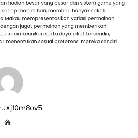
ngan hadiah besar yang besar dan sistem game yang
 setiap malam hari, memberi banyak sekali
 Toto Makau mempresentasikan variasi permainan
n dengan jagat permainan yang memberikan
ini ciri keunikan serta daya pikat tersendiri,
r menentukan sesuai preferensi mereka sendiri.
8EJXjf0m8ov5