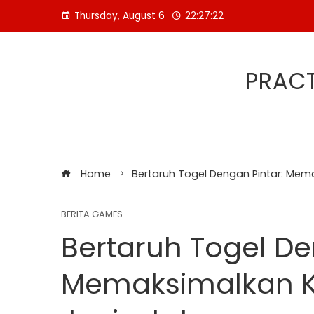
Skip
Thursday, August 6
22:27:22
to
content
PRAC
Home
Bertaruh Togel Dengan Pintar: Me
BERITA GAMES
Bertaruh Togel De
Memaksimalkan 