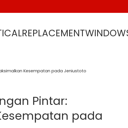
TICALREPLACEMENTWINDOW
maksimalkan Kesempatan pada Jeniustoto
ngan Pintar:
Kesempatan pada