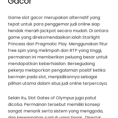
Gacor
Game slot gacor merupakan alternatif yang
tepat untuk para penggemar judi online siap
hendak meraih jackpot secara mudah. Di antara
game yang direkomendasikan ialah Starlight
Princess dari Pragmatic Play. Menggunakan fitur
free spin yang melimpah dan RTP yang tinggi,
permainan ini memberikan peluang besar untuk
mendapatkan keberhasilan. Bersegudang
pekerja melaporkan pengalaman positif ketika
bermain pada slot, menjadikannya sebagai
pilihan utama dalam situs judi online terpercaya.
Selain itu, Slot Gates of Olympus juga patut
dicoba. Permainan tersebut memiliki konsep
sangat menarik serta sistem yang menggoda,
dan kesempatan runtuh yang tinggi . Disertai