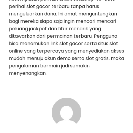
perihal slot gacor terbaru tanpa harus
mengeluarkan dana. Ini amat menguntungkan
bagi mereka siapa saja ingin mencari mencari
peluang jackpot dan fitur menarik yang
ditawarkan dari permainan terbaru. Pengguna
bisa menemukan link slot gacor serta situs slot
online yang terpercaya yang menyediakan akses
mudah menuju akun demo serta slot gratis, maka
pengalaman bermain jadi semakin
menyenangkan.