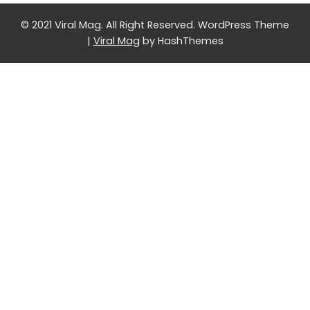
© 2021 Viral Mag. All Right Reserved.
WordPress Theme
|
Viral Mag
by HashThemes