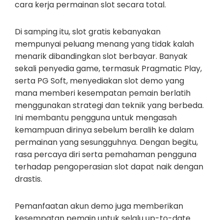
cara kerja permainan slot secara total.
Di samping itu, slot gratis kebanyakan
mempunyai peluang menang yang tidak kalah
menarik dibandingkan slot berbayar. Banyak
sekali penyedia game, termasuk Pragmatic Play,
serta PG Soft, menyediakan slot demo yang
mana memberi kesempatan pemain berlatih
menggunakan strategi dan teknik yang berbeda.
Ini membantu pengguna untuk mengasah
kemampuan dirinya sebelum beralih ke dalam
permainan yang sesungguhnya. Dengan begitu,
rasa percaya diri serta pemahaman pengguna
terhadap pengoperasian slot dapat naik dengan
drastis.
Pemanfaatan akun demo juga memberikan
kesempatan pemain untuk selalu up-to-date