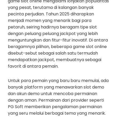
game slot online mengalami lonjakan popularitas
yang pesat, terutama di kalangan banyak
pecinta perjudian. Tahun 2025 diharapkan
menjadi momen yang menarik bagi para
petaruh, seiring hadirnya beragam tipe slot
dengan peluang peluang jackpot yang lebih
menguntungkan dan fitur-fitur inovatif. Di antara
beragamnya pilihan, beberapa game slot online
disebut-sebut sebagai salah satu termudah
mendapatkan jackpot, membuatnya sebagai
favorit di antara pemain.
Untuk para pemain yang baru baru memulai, ada
banyak platform yang menawarkan slot demo
dan akun demo untuk mencoba permainan
dengan aman. Permainan dari provider seperti
PG Soft memberikan pengalaman permainan
yang seru melalui berbagai tema yang menarik.