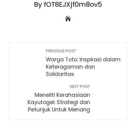
By fOT8EJXjf0m8ov5
PREVIOUS POST
Warga Toto: Inspirasi dalam
Keteragaman dan
Solidaritas
NEXT POST
Meneliti Kerahasiaan
Kayutogel: Strategi dan
Petunjuk Untuk Menang