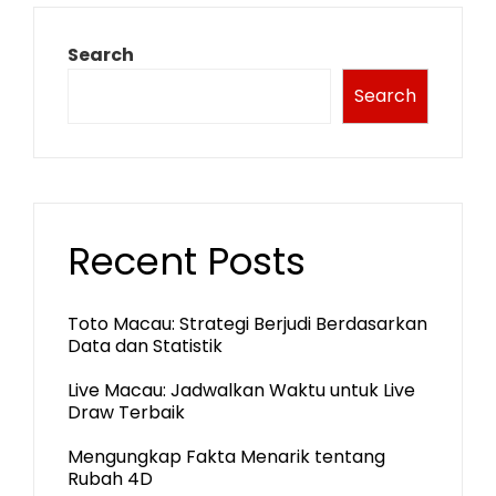
Search
Search
Recent Posts
Toto Macau: Strategi Berjudi Berdasarkan
Data dan Statistik
Live Macau: Jadwalkan Waktu untuk Live
Draw Terbaik
Mengungkap Fakta Menarik tentang
Rubah 4D