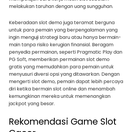
melakukan taruhan dengan uang sungguhan.
Keberadaan slot demo juga teramat berguna
untuk para pemain yang berpengalaman yang
ingin menguji strategi baru atau hanya bermain-
main tanpa risiko kerugian finansial. Beragam
penyedia permainan, seperti Pragmatic Play dan
PG Soft, memberikan permainan slot demo
gratis yang memudahkan para pemain untuk
menyusuri diversi opsi yang ditawarkan. Dengan
mengerti slot demo, pemain dapat lebih percaya
diri ketika bermain slot online dan menambah
kemungkinan mereka untuk memenangkan
jackpot yang besar.
Rekomendasi Game Slot