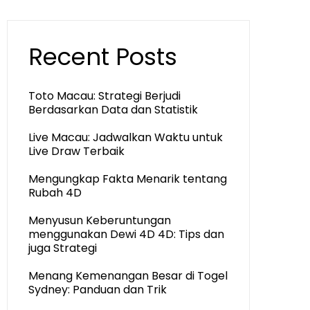
Recent Posts
Toto Macau: Strategi Berjudi
Berdasarkan Data dan Statistik
Live Macau: Jadwalkan Waktu untuk
Live Draw Terbaik
Mengungkap Fakta Menarik tentang
Rubah 4D
Menyusun Keberuntungan
menggunakan Dewi 4D 4D: Tips dan
juga Strategi
Menang Kemenangan Besar di Togel
Sydney: Panduan dan Trik