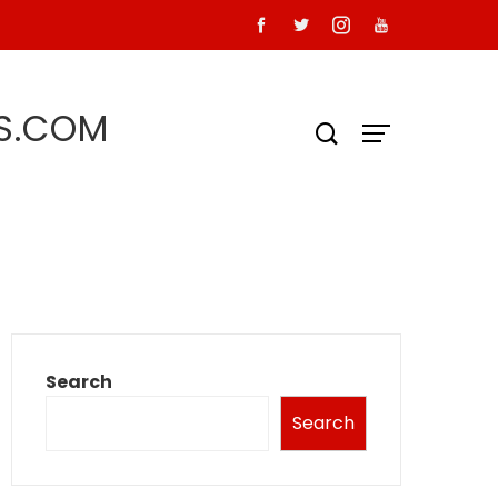
S.COM
Search
Search