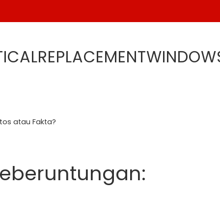
TICALREPLACEMENTWINDOW
tos atau Fakta?
Keberuntungan: