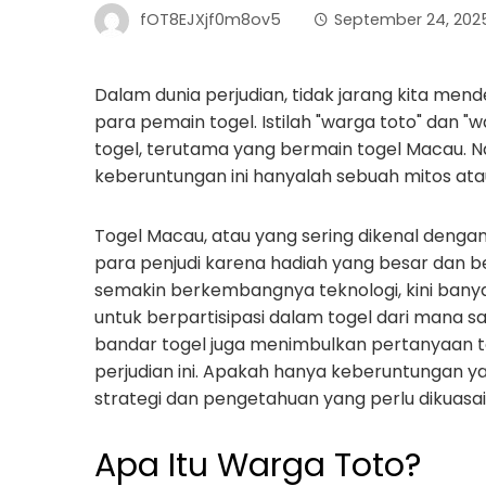
fOT8EJXjf0m8ov5
September 24, 202
Dalam dunia perjudian, tidak jarang kita men
para pemain togel. Istilah "warga toto" dan 
togel, terutama yang bermain togel Macau.
keberuntungan ini hanyalah sebuah mitos atau
Togel Macau, atau yang sering dikenal dengan
para penjudi karena hadiah yang besar dan b
semakin berkembangnya teknologi, kini bany
untuk berpartisipasi dalam togel dari mana s
bandar togel juga menimbulkan pertanyaan 
perjudian ini. Apakah hanya keberuntungan 
strategi dan pengetahuan yang perlu dikuasai? 
Apa Itu Warga Toto?