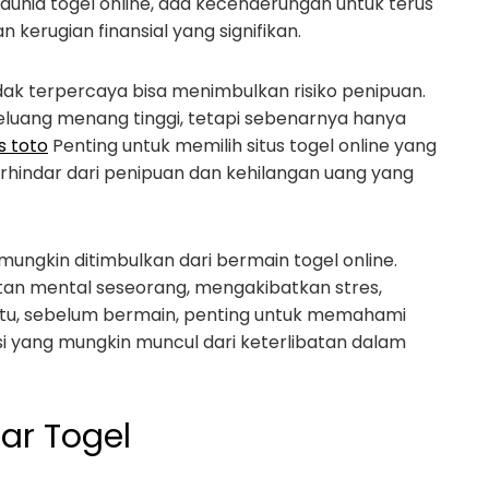
dunia togel online, ada kecenderungan untuk terus
rugian finansial yang signifikan.
tidak terpercaya bisa menimbulkan risiko penipuan.
luang menang tinggi, tetapi sebenarnya hanya
us toto
Penting untuk memilih situs togel online yang
erhindar dari penipuan dan kehilangan uang yang
mungkin ditimbulkan dari bermain togel online.
an mental seseorang, mengakibatkan stres,
 itu, sebelum bermain, penting untuk memahami
i yang mungkin muncul dari keterlibatan dalam
ar Togel