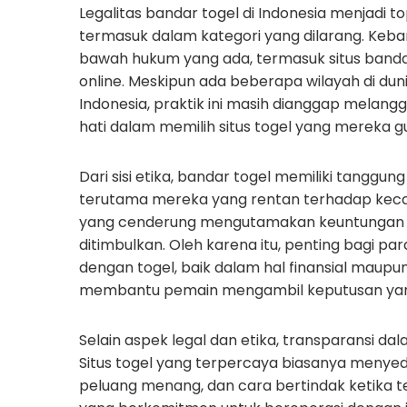
Legalitas bandar togel di Indonesia menjadi t
termasuk dalam kategori yang dilarang. Keban
bawah hukum yang ada, termasuk situs band
online. Meskipun ada beberapa wilayah di duni
Indonesia, praktik ini masih dianggap melang
hati dalam memilih situs togel yang mereka g
Dari sisi etika, bandar togel memiliki tanggu
terutama mereka yang rentan terhadap kecand
yang cenderung mengutamakan keuntungan 
ditimbulkan. Oleh karena itu, penting bagi p
dengan togel, baik dalam hal finansial maupu
membantu pemain mengambil keputusan yang 
Selain aspek legal dan etika, transparansi da
Situs togel yang terpercaya biasanya menyed
peluang menang, dan cara bertindak ketika te