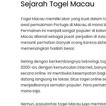
Sejarah Togel Macau
Togel Macau memiliki akar yang kuat dalam trad
awal pemukiman Portugis di Macau, di mana b
Permainan ini menjadi sangat populer di kal
Macau dikenal sebagai pusat perjudian di Asia
menarik perhatian banyak orang karena sis
memenangkan hadiah besar.
Seiring dengan berkembangnya teknologi, to
2000-an, dengan kemunculan internet, bany
secara online. Ini membuka kesempatan bagi 
datang langsung ke lokasi. Situs togel onlin
menjadikannya semakin populer. Para pemain 
mana saja.
Namun, popularitas togel Macau juga memba