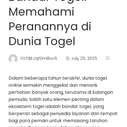
Memahami
Peranannya di
Dunia Togel
fOT8EJXjf0m8ov5
July 25, 2025
Dalam beberapa tahun terakhir, dunia togel
online semakin menggeliat dan menarik
perhatian banyak orang, terutama di kalangan
pemuda. Salah satu elemen penting dalam
ekosistem togel adalah bandar togel, yang
berperan sebagai penyedia layanan dan tempat
bagi para pemain untuk memasang taruhan